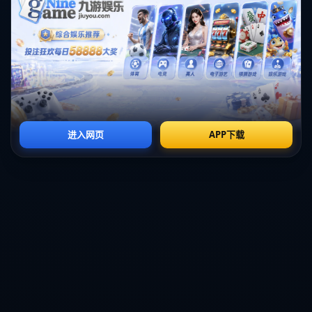
优质 · 简单生活 乐
享人生
演出策划公司专注于各类文艺活动的策划
与执行，致力于为观众提供高质量的娱乐体
验。我们的团队拥有丰富的行业经验，确保每
个活动都能精彩纷呈，令人难忘。
NEWS ·
新闻中心
世界杯买球平台攻略解析与建议
世界杯买球平台攻略解析与建议 每逢世界杯来
2026-08-07
临 各种买球平台就会迅速升温 不少球迷一边看球一
边下注 想为观赛过程增加一点紧张与刺激 但真正能
世界杯外围投注常见误区及如何避免
做到理性参与的人并不多 很多人因为缺乏系统策略
和风险意识
世界杯外围投注常见误区及如何避免 每逢世界
2026-08-07
杯到来 各类外围投注平台和盘口信息就会铺天盖地