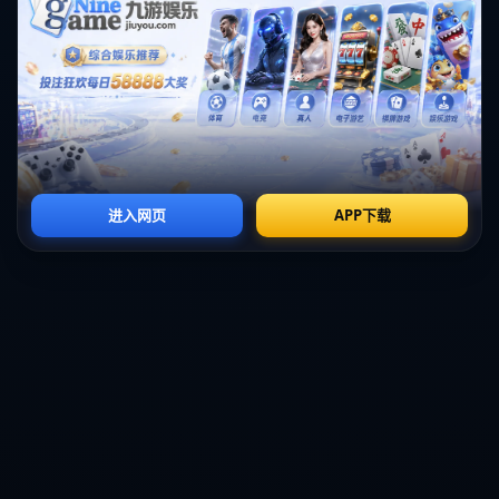
总的来说，海港队的失利并非个别事件，而是中超联赛整体水平
提升过程中的一次深刻反思。**提升比赛节奏**和**夯实训练基础
**，将是所有球队在接下来的比赛中必须面对的挑战。只有通过
不断的努力和科学的训练方法，才能提升整个联赛的竞争力，让
中国足球在国际舞台上展现出更强的实力。