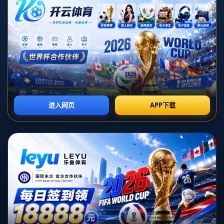
**媒体人谈海港失利：中超需要提升节奏 基础是训练**
在刚刚结束的中超联赛中，海港队的失利引发了广泛关注。媒体
人对此进行了深入解读，认为这场比赛不仅是海港队自身的问
题，更是整个中超联赛在节奏和训练基础上存在的瓶颈。**提升
比赛节奏**、**加强基础训练**，成为了媒体人一致呼吁的重点。
首先，海港队在比赛中的失利并不是偶然。在与对手的较量中，
他们显得节奏缓慢，攻防转换不够迅速，对手借此机会频频打
击，最终导致了比赛的失利。媒体人指出，**中超联赛的整体节
奏有待提升**，如果球队无法适应今天快节奏的比赛环境，就会
在比赛中处于劣势。
以海港队的失利为例，细致分析其战术布局和球员状态，不难发
现，球队在进攻时的周转过于慢，缺乏紧凑感，导致了对手的有
效防守。而在防守时，海港队又未能及时恢复到防守位，造成了
丢球的隐患。媒体人对此分析认为，只有通过**更加高效的训练
**，提升球员的反应速度和对比赛节奏的适应能力，才能在后续
的比赛中立于不败之地。