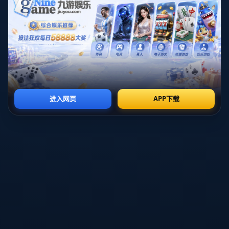
访时，小蜘蛛明确表示，他与现有俱乐部还有合同在身，当前一
切的训练与比赛准备，都围绕着即将到来的密集赛程和球队争冠
目标展开。“对于一个职业球员来说，最重要的是下一场比赛，而
不是下一份传闻，”他这样说道，“我尊重每一家俱乐部的兴趣，
这说明我在做的事情被看见了，但现在，我只想着如何帮助球队
在联赛和杯赛中争取更多的胜利。”这种表态既是对现东家的尊
重，也是对自己的职业规划负责的一种方式。在高频度的流言中
保持清醒，本身就考验着一名球员的心理素质。
马德里在新赛季面临的竞争格外残酷。无论是国内联赛的争冠压
力，还是欧战中的高强度厮杀，都要求球队拥有稳定的更衣室气
氛和专注的比赛态度。过去几个赛季，马德里在联赛中多次与冠
军擦肩而过，一些关键战中的细节和心态问题被反复提及。小蜘
蛛在场上能带来的，除了速度和进球，还有那种敢于在大场面中
接管比赛的气质。主教练在谈到他时不吝赞美：“他很年轻，但在
关键战里的选择越来越成熟，他知道什么时候应该一对一突破，
什么时候该拉边牵制或内切制造空间。更重要的是，他在训练和
比赛中的投入非常稳定，外界说什么，对他的影响并不大。”这样
的评价，既是对他近期表现的奖励，也无形中坐实了他在战术体
系中的核心地位。