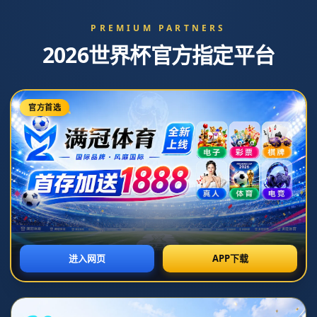
新闻中心
分类 >>
小蜘蛛：专注为马竞争胜，巴萨传闻不会影响
我
发布时间：2026-07-07T18:28:54+08:00