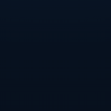
在战术层面，预选赛第一阶段的分组对各队技战术风格也产生潜
在影响。如果一支球队所在小组整体偏向身体对抗型、长传冲吊
风格，那么教练组可能会在备战中更强调防守对抗、防空能力与
快速反击；相反，如果所在小组拥有多支讲究地面配合和控球推
进的队伍，那么如何在保持自身技战术特色的适度向“现代化打
法”靠拢，就成为U17阶段的重要课题。这种因分组而引发的针对
性战术准备，本身就是对教练和球员“比赛理解力”的高强度训
练，比单纯的日常合练更加接近真实高水平竞赛环境。