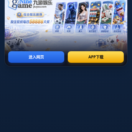
资源和竞技水平向更大范围扩散。
男子高中年龄段U17组还有一个特殊性，即它与未来升学路径高
度捆绑。越来越多的高校在高水平运动队招生中，将中国青少年
足球联赛等全国赛事的表现列入重要参考。这意味着，预选赛不
再只是进入“全国总决赛”的门票争夺，更是球员简历上的含金量
背书。当分组出炉的那一刻，某种意义上也拉开了“升学竞争赛”
的帷幕：在强队云集的小组中打出高质量比赛，可能比在相对轻
松的小组拿到大比分胜利，更能为球员赢得关注和机会。