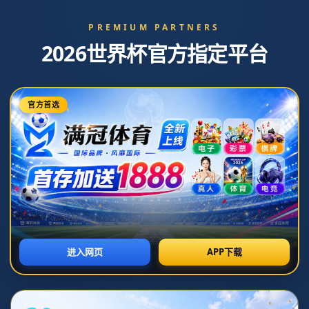
新闻中心
分类 >>
中国青少年足球联赛（男子高中年龄段U17组）
预选赛第一阶段分组出炉
发布时间：2026-07-07T18:28:54+08:00