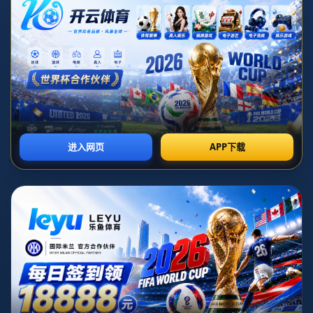
中国青少年足球联赛男子高中年龄段U17组预选赛分组出炉背后
的较量与希望
当新一季中国青少年足球联赛男子高中年龄段U17组预选赛第一
阶段分组正式出炉时，很多人只看到了一张张分组表、一个个对
阵名单，却忽略了那背后涌动的梦想和竞争。对17岁的少年们来
说，这不仅是一次普通的赛事报名，更像是一次提前到来的选拔
关卡，是走向职业之路或进入高水平校园球队的重要跳板。在这
个年龄段，每一次分组都可能改变球队乃至个人的成长轨迹，预
选赛的格局也在悄悄影响中国青训版图的重构。
分组出炉不仅是信息公布更是竞争结构的宣告。预选赛第一阶段
将来自不同省市、不同类型学校和青训机构的U17球队打散重
组，按照地域、水平、行程等因素进行相对均衡的分配。表面上
看，这是一次“常规操作”，但从青训发展的视角来看，它直接决
定了哪些球队会在早期就迎来高强度对抗，哪些球队可以通过循
序渐进的方式完成磨合与提升。合理而透明的分组，是保证联赛
公平性和竞技观赏性的第一步，也是衡量一个全国性青少年赛事
成熟度的重要标志。
在男子高中年龄段U17组，球员正处于从校园足球迈向高水平青
训与职业梯队的关键节点。他们拥有接近成年人比赛的对抗能
力，却仍保留着战术理解和心理层面尚待塑造的空间。中国青少
年足球联赛通过多阶段预选赛与主赛阶段的设计，让U17组球员
在一个赛季中经历“密集比赛 高压淘汰 多地客场”的综合考验，这
远比传统的短期杯赛更接近真正的职业联赛节奏。预选赛第一阶
段分组出炉，实际上拉开了这一整套培养路径的序幕。
从教育与体育结合的视角看，很多参加U17组预选赛的队伍来自