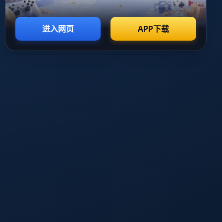
与奖杯，更是一段关于信任、交流与未来的故事。第一
地域与文化的激情相遇，是绿茵场上从试探到信赖的过