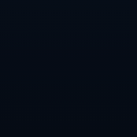
己熟悉的区间。最终，双方以平局收场，但这场比赛在技术分析会上却被
术复盘中，中方教练组坦言：上半场的优势，更多来自能量与情绪层面，
保持对抗强度的提升控场与节奏管理，是接下来训练的重点。北欧球队则
的压力情境，有助于他们在未来国际比赛中提高抗压能力。这样的案例表明
学习。
欧杯足球邀请赛与青训发展的深度联动
职业层面的碰撞带来的是即时的关注与话题，那青训层面的合作才是这项
间，组委会同步安排了多场青训教练研讨会、青少年训练公开课以及俱乐
名球员”上交换经验，更在“怎样打造一个健康的足球生态”上达成了越来
表团分享了当地俱乐部如何通过社区联动、学校合作、政府支持，构建起
练则重点介绍了在庞大人口基数背景下，如何通过校园足球联赛和地区性
”被摆在同一张桌面上时，很容易发现双方其实可以围绕教练培训、青训