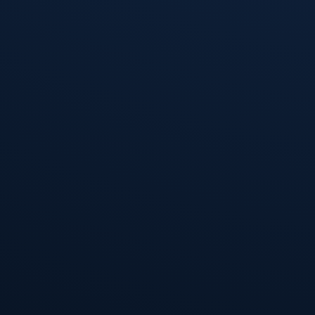
第一届
作为一
大赛，
兰、冰
中寻找
中国足
方把视
看，第