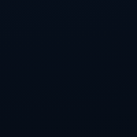
的联赛劲旅预备队。上半场，中国球队通过高位逼抢与
，从双前锋改为单前锋+加强中场控制，逐渐把节奏拉