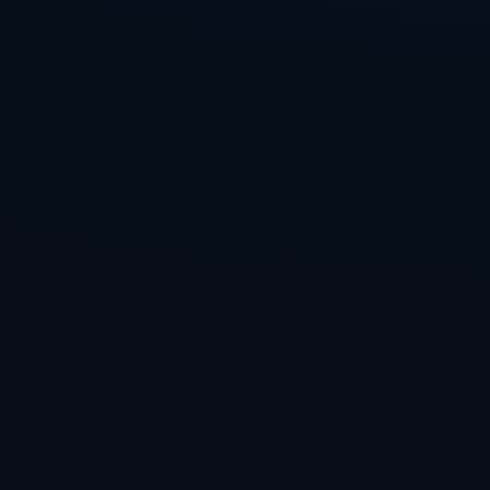
案例回
以小组
快速反