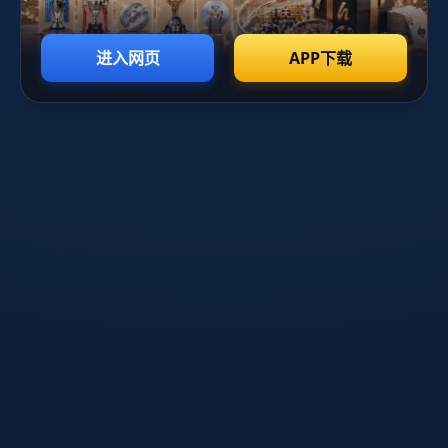
全新的足球赛事在陌生的合作版图上顺利落幕，它承载的就不仅仅是比分
北欧杯足球邀请赛顺利闭幕的消息传来，人们首先感受到的，是一种跨越
是一次用足球语言讲述“合作共赢”新篇章的生动实践。