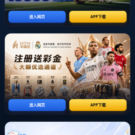
从竞技发展角度看，在德系列友谊赛对U20选拔队的重要性不言
而喻。德国拥有完善的青训体系和多层级联赛，哪怕是地区联赛
或梯队比赛，其对抗强度和战术纪律性，也足以给中国年轻球员
带来“超纲”的压力。球员在这种环境下所经历的节奏冲击、对抗
强度以及裁判执法尺度的差异，是国内训练难以完全模拟的。很
多教练在谈到留洋或海外拉练时都会强调一点 真正的收获往往不
体现在几场比赛的胜负上 而在于球员是否学会在陌生环境中保持
稳定表现。如果推迟能换来更合理的备战状态、更健康的阵容完
整度以及更细致的技战术准备，那么这种调整反而有助于球队在
稍后时间里打出更高质量的系列友谊赛。
我们不妨设想一个典型案例 一名边路球员原本计划通过这次在德
系列友谊赛证明自己 争取获得教练组的信任和更多出场时间 推
迟消息传来后 他短期内失去了展示舞台 却意外获得了数周甚至
更长的系统训练期 如果教练组在这段时间内针对他的一对一能力