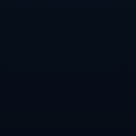
条款页面详细说明每日提现限额、审核时长和可能触发风控的行
为，比如频繁在极短时间内大额下注、同一设备多账号操作等。
清晰规则往往能显著减少纠纷，也有助于建立基本信任。