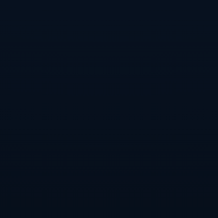
除了安全，玩法体验和产品设计也是用户评价中的重点。典型的
正面反馈往往集中在赛事覆盖广、玩法多样、数据更新及时三方
面：例如同一场比赛可以选择胜平负、大小球、让球、角球数、
球员进球数等多种玩法，并配合实时赔率动态调整，能让熟悉足
球的用户找到足够多的分析空间。有用户分享真实体验称，在一
家口碑尚可的世界杯竞猜官网上，他更偏向于选择赛前的简单玩
法，并把每次投入控制在观赛预算之内；在他看来，如果平台能
够明确标注历史赔率变动、统计双方球队近几场的技术数据，同
时提供简单的风险提示，就能有效减少“盲目跟单”的冲动。不过
也有用户抱怨，一些网站刻意在页面上放置花哨动画、弹窗活动
和高频提醒，导致信息噪音过大，反而削弱了对比赛本身的专注
度。
谈到真实体验，资金出入始终是最敏感的环节。用户普遍更在意
提现速度和规则透明度，而不仅是充值是否方便。有用户表示，
在某个世界杯竞猜官网上小额提现确实能做到几分钟内到账，但
一旦涉及较大金额就会被要求反复提交资料或被提示“系统维
护”。更有部分网友分享案例称，平台会以“涉嫌套利”“异常投注”
为由冻结账户，要求用户提供大量证明材料，过程漫长且沟通成
本高。相比之下，部分评价较好的竞猜网站会事先在帮助中心或