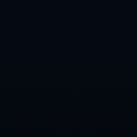
甚至跟随一些自称“内部消息”的陌生账号转移到不明来源的竞猜
网址，最终不仅资金受损，还遭遇个人信息泄露，后续不断收到
推销赌博的垃圾信息。这一对比凸显出一个现实 平台体验永远与
用户心态和自律程度相互影响。
综合大量用户评价，世界杯竞猜官网的真实体验大致可以归纳为
几个共识。其一，正规性和透明度是前提：包括是否持有合法资
质、是否主动披露风险、规则是否易查易懂。其二，体验好不等
于稳赚：即平台界面再流畅、赔率再吸引，也无法改变竞猜本质
上属于高风险娱乐的事实。其三，用户需要建立基本防线：控制
投入额度，不盲目信任所谓的“稳赚方案”和“内幕推荐”，不轻易在
未知网站上输入个人和支付信息。许多理性玩家在真实评价中反
复强调，如果把世界杯竞猜当作一种短期的、可控的娱乐形式，
借助一些口碑相对较好的平台提升观赛参与感，是可以理解的选
择；但一旦将其视为主要收益来源，便极易陷入“越输越投”的恶
性循环。
当人们在搜索世界杯竞猜官网并翻看一条条用户评价时，真正有
价值的不仅是某个平台“好用不好用”的表层结论，更是背后折射
出的风险认知、平台责任、用户自律三者之间微妙而紧张的关
系。理性的做法，是在阅读真实体验的基础上，结合自身情况谨
慎决策，并始终记住一句看似普通却极为重要的原则 任何形式的
竞猜都无法替代长期稳定的收入来源，现在的每一次点击下注，
都是对未来生活的一次选择。
上一篇：2026世界杯投注冷门球队投资建议
下一篇：世界杯直播入口免费资源分享