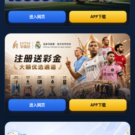
用户对安全性的关注几乎贯穿所有评价。账户和资金安全被反复
提及：老用户普遍会先看官网是否有清晰的公司信息、是否展示
相关牌照或备案编号、隐私政策是否明确，以及是否支持双重验
证、交易提醒等功能。部分用户提到，如果一个世界杯竞猜官网
只提供单一的充值方式、域名频繁变更、登录需要跳转多个陌生
页面、客服频繁催促加私聊或社交账号，这些都被视作“高风险信
号”。相比之下，那些在页面底部清晰展示合作支付机构、提供详
细风控说明，并支持银行卡、正规支付渠道的竞猜平台，在用户