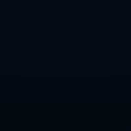
种“无缝切换”的体验，是全面无遗漏的另一种表现形式。
从单纯看球到深度参与的情绪链接
世界杯不仅是一项体育赛事，更是全球范围内的一次情绪共振。
世界杯比分直播赛程表全面无遗漏，本质上是在为这份情绪提供
一个稳定而丰富的载体。通过清晰的赛程规划，球迷可以提前约
好朋友一同观战；通过实时比分与事件提醒，人们在不同城市、