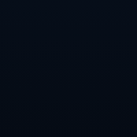
区的球迷几乎同时看到最新比分。需要通过异常监测识别信息误
差，例如进球被判无效、红牌改判、补时时长调整等情况。高质
量的赛程表不仅要快速，也要足够准确，因此系统会保留可追溯
的事件记录，确保每一次比分变动、每一次赛程调整都能被及时
同步和修正，从而避免遗失关键信息或造成误导。
数据可视化让复杂赛程一目了然
世界杯的赛制结构包含小组赛、淘汰赛、半决赛和决赛，对于不
常看球的人而言，单纯的文字赛程表并不好理解。要实现全面无
遗漏，不仅要列出每一场比赛，还要通过数据可视化提升可读
性。例如，通过树状图展示淘汰赛对阵，让球迷直观了解每个小
组第一、第二在下一轮的潜在对手；小组赛阶段则可以用积分榜
动态关联比分直播，当某支球队进球或丢球时，积分、净胜球和
出线概率自动刷新。这种可视化的赛程表，让复杂的规则转化为
清晰的路径图，使球迷不再需要拿笔计算谁该晋级，而是通过界
面就能掌握所有变化。
全平台融合打造随时随地的观赛入口
现代球迷的观赛环境高度碎片化，有人习惯用手机App，也有人
在网页、智能电视甚至社交媒体中获取信息。要真正做到世界杯
比分直播赛程表全面无遗漏，就不能将信息孤立在某一个终端，
而是要形成统一数据源、多端同步展现的体系。一场比赛的信
息，在手机上是比分直播，在电脑上则可能被嵌入到数据分析页
面，在电视端则通过赛程横条滚动展示。无论用户从哪个入口进
入，都能看到一致的比分与赛程状态。与此跨平台的同步还应支
持个性化提醒，例如关注球队开赛前推送、关键进球实时通知、
小组出线悬念提示等，以最大程度减少错过关键时刻的可能。这