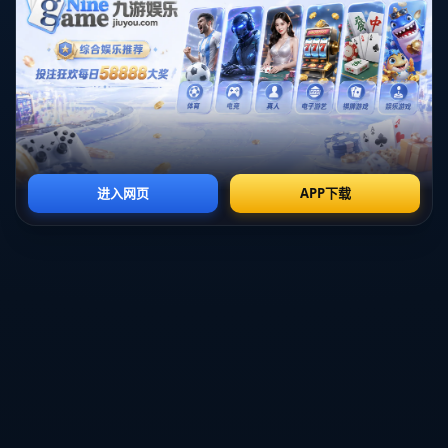
在传统电视时代，观众往往只能看到赛事结果或少量焦点战报，
错过就意味着无法回头。如今，世界杯比分直播赛程表全面无遗
漏的理念，是在赛前、赛中、赛后三个阶段，实现对信息的全场
景覆盖。赛前，清晰的赛程表帮助球迷规划追赛节奏，包括小组
赛、淘汰赛到决赛的每一场对阵与开球时间；赛中，比分直播不
仅告知当前进球情况，还会附带射门次数、控球率、角球、犯规
等关键数据；赛后，历史比分、积分排名、晋级路径一目了然，
方便回看与复盘。这种从碎片化到体系化的升级，让球迷真正拥
有了掌控全程赛事信息的能力。
全面无遗漏不只是场次完整更是细节到位
很多人以为所谓全面无遗漏，只是指赛程表中不能漏掉任何一场
比赛。事实上，在世界杯这个顶级赛事中，信息的“完整”远远不
止于列出所有场次。真正的全面无遗漏，包含了时间轴、空间维
度和数据颗粒度三个层面。时间轴上，需要覆盖从揭幕战到决
赛、从小组赛第一个开球到加时赛最后一刻的每一个进程变化；
空间维度上，应兼顾所有小组所有球场，包括热门球队与冷门对
决；数据颗粒度则体现在比分、球员表现、进球时间点、换人记
录、红黄牌、甚至关键的VAR判罚细节。只有当球迷随时打开比
分直播和赛程表，都能在一个界面内快速获取这三大维度的信息
时，“全面无遗漏”才具备真正的意义。
从球迷需求出发的直播赛程逻辑设计
要打造世界杯比分直播赛程表全面无遗漏的体验，必须反向思考
球迷的真实需求。普通观众关心的是“我的球队什么时候比赛”“那