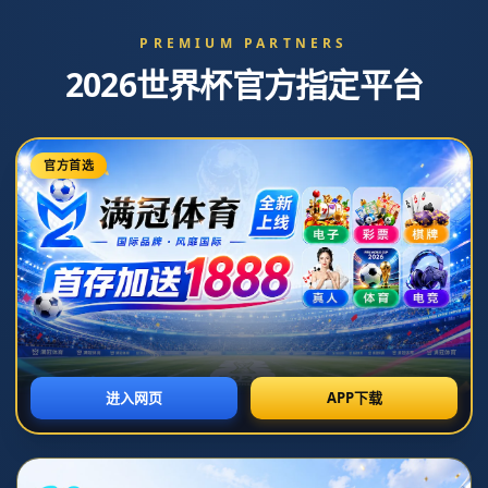
新闻中心
分类 >>
2026世界杯外围赛欧洲区实力对比
发布时间：2026-07-07T18:28:54+08:00
2026世界杯欧洲区预选赛格局解析与实力对比
当2026世界杯扩军至48队、欧洲区名额增加这一现实逐渐清晰