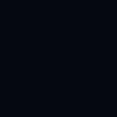
位逼抢的球队面对善于长传反击的对手时，身后空间更容易被利
用；而以深度防守和定位球见长的球队，在面对缺乏创造力的强
队时，往往能通过“守+一两次机会”拿到积分。格魯吉亞、瑞士等
队就擅长在战术上制定针对性极强的方案，在面对强队时明显抬
升逼抢强度，并充分利用定位球和反击。这类球队的存在，使得
欧洲区预选赛的强弱对比不再是单线性的“纸面实力谁高谁低”，
而是更复杂的“风格对风格”较量。
扩军背景下的竞争新逻辑
随着世界杯扩军，欧洲区出线名额比以往更为宽裕，这表面上似
乎减轻了豪门的压力，但实际上竞争逻辑正在发生微妙变化。以
往部分队伍会把预选赛视为“热身+练兵”的过程，只要确保不出大
错即可；如今第二梯队整体实力攀升，稍有松懈就可能被甩出直
通席位，被迫参加附加赛，而附加赛的不确定性向来极大。