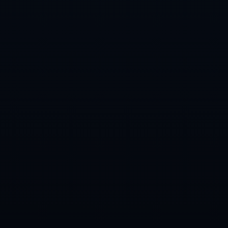
显受到积分形势和出线组合的影响 淘汰赛阶段则会叠加体能 伤
病以及潜在对阵路径的复杂考量 在不同阶段采用同一套判断标准
是很多玩家长期不盈利的根源 只有在理解赛程背景的前提下解读
赔率 才能真正筛选出值得跟进的走势信号
构建个人的世界杯赛程分析模型
想要在世界杯竞猜中持续提升准确率 不必奢望一夜成名的秘笈
更现实的方法是建立一套适合自己的赛程分析模型 可以从几个维
度入手 第一 将每支球队在不同阶段的目标拆分为出线 保前二 避
免伤病等并记录其对排兵布阵的影响 第二 结合间隔天数和旅行
距离来评估体能压力例如 连续短休且跨洲飞行的球队在节奏强度
上往往会有所保留 第三 根据历史表现归纳每支球队在压力场景
下的心理特征 有的善打硬仗 有的则易在关键战失误
在不断实践中 可以将个人的经验和市场数据进行对照 比如赛前
预判某队会进行较大轮换可以记录下来 再和实际首发阵容进行比
对 这样一来 每一次判断的正确或失误都会反哺你的分析模型 让
下一次面对类似赛程情境时更接近真实走势 同时也要意识到 世
界杯这种短期高强度赛事不可避免存在偶然性 真正成熟的玩家追
求的不是每一场都猜中而是在整届赛事中以理性的赛程分析为基
础 实现相对稳定的盈利曲线
上一篇：深入解析世界杯比赛时间与赛程安排
下一篇：世界杯比赛预测：历史战绩与未来走向
Copyright 2024
PG模拟器-PG电子模拟器-在线试玩平台
All