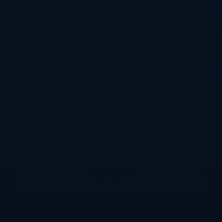
数据视角下的走势研判
要做到真正的精准判断走势 仅仅盯着赛程还不够 赛程是框架 数
据是血肉 当我们把近期战绩 进球失球分布 射门效率 控球比例以
及传球成功率等指标与赛程结合时 才能勾勒出更立体的走势图
比如 某支球队在密集赛程下的后半段容易出现最后15分钟丢球问
题 那么在竞猜时就可以有意识规避其在淘汰赛常规时间零封对手
的可能性 改为倾向性选择双方进球或大球方向