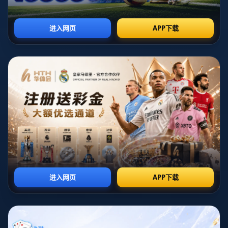
深度理解赛程节奏是判断走势的起点
世界杯竞彩最容易被忽视的一点就是赛程本身 传统的强弱对比只
是静态视角而赛程分析强调的是时间维度和密度节奏 比如同样是
小组赛第三轮 对已经提前出线的豪门来说这更像是一场轮换练兵
而对生死与共的弱旅则是背水一战 这会直接影响到球队的战意
轮换幅度以及风险承受度 也就解释了为什么很多玩家在所谓稳胆
场次中频频翻车