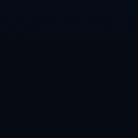
因此 在推动大数据深入世界杯预测的同时 也需要建立相应的规
范机制 包括限制敏感数据的使用范围 明确数据采集的隐私保护
红线 以及对算法透明度提出更高要求 例如 在公开预测模型结果
时 强调其不确定性和假设前提 避免被过度解读为某种“必然结局”
从长远看 真正健康的方向是把这些算法用在_提升训练质量 降低
伤病风险 改善球迷观赛体验_等公共价值上 而不是单纯成为赢利
工具
世界杯比分预测算法展示的是一种新的体育观 一种借助大数据和
机器学习重新理解竞技规律的方式 在这个过程中 我们不仅看见
了更多维度的足球 也在学习如何与算法共处 在尊重偶然与激情
的同时 让理性与技术成为比赛叙事的一部分