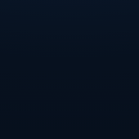
解说风格与多音轨选择 别让解说毁了比赛
不少人选世界杯赛事直播平台，其实是冲着解说去的。有人喜欢
专业战术分析，有人偏爱情绪饱满的“吼叫式解说”，也有人只想
安静听球声。不同平台在解说资源上的差异非常明显，一些平台
会签约知名解说或前职业球员，强调战术深度与临场分析；另一
些则走娱乐化路线，以段子、梗和嘉宾互动吸引年轻观众。如果
你是老球迷，可能会更加看重解说对阵型、站位、对抗的拆解能
力，而不是“空洞的激情”；如果只是想跟朋友一起热闹看球，那
么气氛拉满的解说间可能更合胃口。值得注意的是，部分平台开
始尝试多音轨、多视角：例如提供“专业解说”“嘉宾闲聊”“原声无
解说”等选项，还会加入战术视角、门将视角等子画面。这样的设
计非常适合“重度球迷”以及不想被解说干扰的观众——只要主流
平台支持多音轨，你就多了一个拒绝“尬聊解说”的权利。
互动和弹幕 既能增彩也可能毁掉体验
世界杯赛事直播平台为了增强粘性，普遍强调互动功能——弹
幕、聊天室、投票、预测、打赏、应援榜等层出不穷。对喜欢谈
球、一起吐槽裁判的用户来说，这种氛围感很重要，不少人甚至
认为“没弹幕就像没看球迷区”。但过于密集的弹幕、广告插入式
礼物特效、不断刷屏的无意义文字，都会严重遮挡画面，影响观
赛。理想的状态是，平台具备弹幕智能折叠、敏感词屏蔽、弹幕
透明度调节等功能，并允许用户一键关闭。对于只想安静看球的
人，能够自由选择“静音式界面”就格外关键。有的平台在大赛期
间还会推出实时数据面板——传球成功率、射门次数、热力图
等，以小窗形式展示，既满足数据党，又不至于干扰主画面。这
种信息密度较高的设计，非常适合喜欢研究战术、习惯边看边分