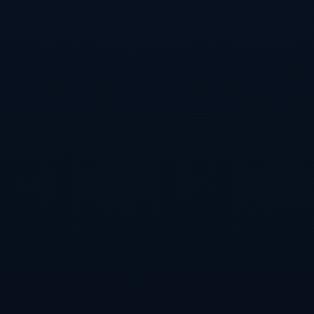
赔率与数据透明度的细致对比
不同的世界杯买球入口平台,在赔率上常有微妙差异,而这些差异
累积起来可能对长期收益产生显著影响。部分平台会通过特定热