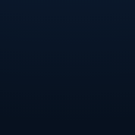
玩法丰富度与世界杯赛事特点的契合度
世界杯本身比赛密集、赛程短、冷门多,这直接影响了用户在买球
时的玩法偏好。综合对比后不难发现,目前主流世界杯买球入口平
台大致可以分为两类:一类强调传统玩法,如全场胜平负、让球胜
平负、大小球;另一类则主打
多维玩法与实时互动
,例如球员进球
数、角球数量、半场比分、甚至特定时间段内的进攻数据。对追
求简单直观体验的用户来说,玩法不在多而在精,只需几种基础投
注选项即可满足参与感;对有一定数据分析能力或喜欢深度参与的
用户,则会更加偏向于玩法丰富的平台,以便根据不同球队状态制
定更灵活的策略。关键在于,用户在对比时应观察该平台的玩法设
置是否与世界杯赛程匹配,例如是否及时上线小组赛晋级相关玩
法、是否提供淘汰赛加时赛和点球阶段的特殊选项,这些细节往往
决定了世界杯期间使用体验的上限。