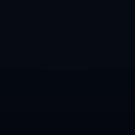
上一篇：如何验证世界杯外围平台的运营资质和许可
下一篇：世界杯投注平台推荐：靠谱平台大集合
Copyright 2024
PG模拟器-PG电子模拟器-在线试玩平台
All