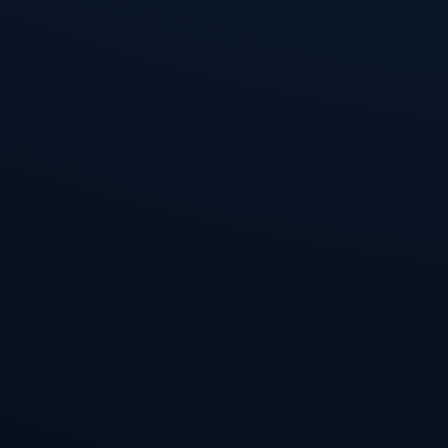
围绕“
奏快，
统维护
经验的
错成本