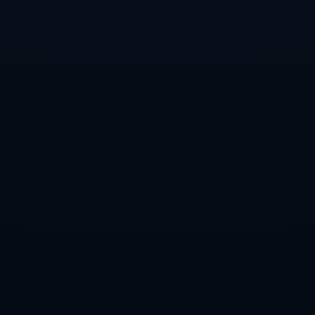
加直观地理解“世界杯下注平台排名前十推荐”背后真正的差异，可以看一
：平台X在广告中号称“高赔率第一”，但注册后才发现需要完成高倍流水