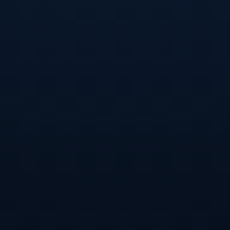
世界杯下注平台排名前十推荐”展开比较时，很多人会忽略一个极其关键
很多人会在小组赛阶段试水，在淘汰赛阶段加大投入。如果平台的充值渠
”，都会极大影响体验。前十推荐中的平台，一般会在充值和提现方面提
玩家往往会做一个小额测试，如先小额入金、下注一两场简单玩法，然后
”的投入远比在不了解风险的情况下大额下注要划算得多。