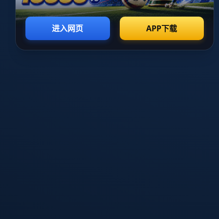
公司新闻
世界杯
每到世
行业资讯
希望在
任何依
十推荐
从本质
果。在
安全、
风险。
首先需
在司法
藏着提
无牌或
赔率与
角球数
热门小
槛，比