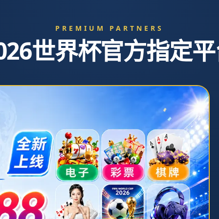
网站首页
公司简介
产品中心
新闻中心