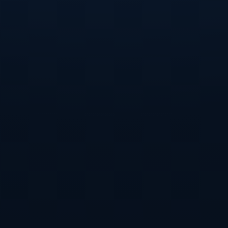
台会在确认页面以醒目方式展示可能收益风险提示以及本次投注
规则说明下单成功后系统会生成可查询的订单编号便于赛后对照
结果结算这种完整的流程闭环让用户在每一个步骤都有迹可循减
少误操作和信息不对称
数据与分析工具在竞猜平台中的作用