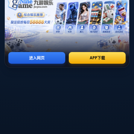
后在二级页面中细分让用户可以在几次点击内抵达自己感兴趣的
竞猜页面此外赔率更新速度客服响应效率以及结算时效也是区分
平台专业度的重要指标如果一个平台在赛前临场阶段仍能保持赔
率实时刷新在赛后及时结算并提供查询明细通常意味着其后台系
统较为稳定可靠
常见世界杯竞猜玩法概览
世界杯竞猜的玩法十分丰富而入口平台往往会根据用户熟悉程度
进行分层展示对新手来说最容易理解的是比赛结果相关玩法例如
胜平负竞猜只需选择球队胜平或打平即可进阶一点的还有让球玩
法通过让球数平衡强弱队差距提升竞猜的难度和趣味性此外进球
数大小角球数量以及单双数等玩法也比较常见对于有一定经验的
玩家平台会提供更加复杂的组合型玩法如比分竞猜半全场组合串
关投注以及冠军路径预测这些玩法虽然难度更高但通过数据分析
与赛事阅读可以拉开不同水平玩家之间的差距在许多平台上你会
看到一个清晰的玩法导航栏将基本玩法高级玩法与活动玩法分区
展示这种结构化设计本身就是一个判断平台专业程度的参考标准
平台操作流程的完整指引
从用户角度看一次完整的世界杯竞猜体验通常包括几个关键步骤
首先是账号注册与身份验证正规的平台会采用邮箱或手机号注册
方式同时配合实名认证机制通过加密传输保障用户隐私其次是资
金管理包含充值限额设置和提现方式选择合规平台会提供清晰的
资金记录与账单明细在进入竞猜入口后用户一般会看到按照时间
顺序排列的赛程列表点击任一场次即可进入该比赛的详细数据页
面包括双方阵容近期状态历史战绩与实时赔率调整记录在这里用
户可以根据自己的判断选择对应玩法输入金额确认提交优秀的平