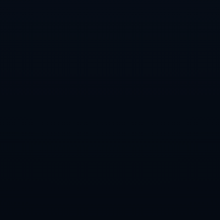
风险提示与理性参与原则