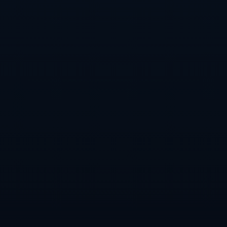
门最终获胜但比分低于普遍预期这个案例说明利用平台的数据工
具可以帮助用户跳出传统只盯胜负的思维模式从更多维度寻找机
会而在另一个案例中一位新手用户由于缺乏 bankroll 管理意识在
短时间内连续参与多场竞猜最终出现了明显的资金压力这一经验
提醒我们再完善的入口平台也无法替代个人的自律意识因此合理
规划预算并给自己设定亏损上限是参与前必须建立的底线