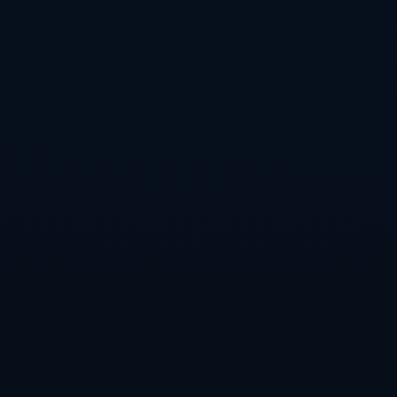
现代世界杯竞猜入口平台已经不再只是一个简单的投注入口而是
逐渐演变为集数据分析资讯推荐和互动社区于一体的综合平台许
多平台会在赛事页面嵌入数据看板例如控球率平均射门次数场均
丢球等关键指标帮助用户进行更理性的判断部分平台还会提供多
维度的统计图表如折线图雷达图和热区分布图让用户可以从战术
层面理解球队特点此外某些平台引入了算法预测模型根据历史赛
事和实时数据计算出隐含概率并以参考指数形式呈现需要强调的
是这些工具的价值在于辅助决策而非替代判断合理理解数据和模
型假设前提才能避免过度迷信某种单一指标一个成熟的用户会把
平台提供的数据当作分析素材与自己对球队气质临场发挥和心理
因素的判断结合起来形成综合判断框架
典型用户案例分析与经验借鉴
以一位在最近一届世界杯参与竞猜的资深球迷为例他在选择平台
时优先考虑了赛事覆盖全面图表清晰以及结算速度在一场小组赛
中他并未直接选择热门球队获胜而是利用平台提供的历史交锋数
据与战术风格对比发现两队在世界大赛上常常打得非常谨慎因此
选择了总进球数较少的玩法赛后结果验证了他的判断虽然夺冠热