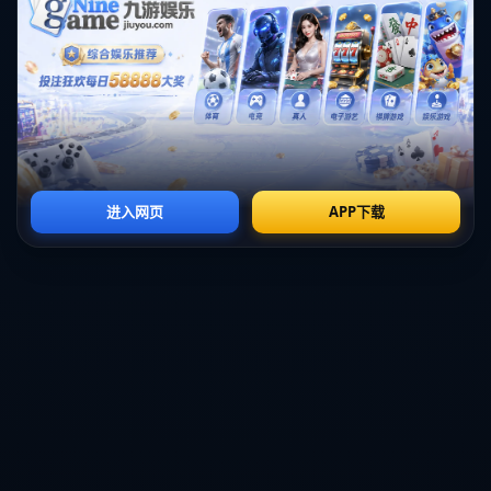
持较快的响应速度 更重要的是 客服是否能清楚解释规则 提供可
执行的解决方案 而不是敷衍回复 模糊搪塞 在真实案例中 有玩家
在小众平台上参加世界杯活动 因为系统显示中奖金额与自己预期
不符 但客服仅以系统正常为由拒绝解释 最终只能放弃维权 这种
缺乏沟通和透明度的平台 不建议长期使用
活动优惠与规则条款的隐藏门槛
世界杯期间 各平台往往会推出看似非常诱人的注册奖金 充值返
利 与串关加奖等活动 但真正关键的是这些优惠背后的规则是否
合理 例如 有的平台会在优惠条款中设置极高的流水倍数 限制投
注玩法 或限制提现金额 如果玩家不仔细阅读条款 只被广告语吸
引 很容易在准备提现时才发现资金被锁定 因此 每当看到世界杯
投注平台推出新的活动时 应特别注意加粗标注的部分 和关于投
注流水 有效注单 有效赔率等限制说明 如果规则过于复杂 或里面
存在诸多含糊表述 那么这个平台可能并不是在认真做长期运营
而是希望利用活动短期套利
用户口碑与真实案例的参考价值
在互联网环境下 即便是再隐蔽的世界杯投注平台 一旦出现大规
模拒付 违规操作或恶意封号 通常都会在社交媒体和论坛上留下
痕迹 在选平台之前 可以搜索相关评价 关注是否有集中性的投诉
尤其是关于提现被拖延 或无理由限额的情况 当然 也要分辨恶意
差评和真实体验 例如 某玩家在社群中提到 自己在平台上利用漏
洞套利被限制账户 但平台仍然按照规则结算已完成的注单 只是
取消后续优惠 从中可以看出 该平台在控制风险的同时 仍然遵守
基本公平 有一定的参考价值 相比之下 那些一旦用户盈利就直接
封号 不给出任何依据的世界杯投注平台 则应尽量避开