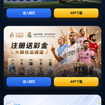
赔率 公平性与数据透明度
很多人在选择世界杯投注平台时会被高赔率吸引 但经常忽略了赔
率水平与公平性之间的关系 正规平台的赔率虽然存在差异 但整
体浮动范围合理 不会出现明显离谱的数字 若某个平台世界杯赛
事赔率普遍高出市场一大截 却又没有明确的成本解释 需要警惕
其是否通过后台控制 或在结算时做文章 此外 公平性还体现在数
据来源与赛果结算上 优质平台会同步使用权威数据源 并在赛果
出现争议时提供详细技术记录 比如进球时间 红黄牌判罚 延期重
赛等情况的具体说明 这些细节都体现了一个世界杯投注平台是否
尊重规则和用户权益
网站安全防护与隐私保护不容忽视
在世界杯投注过程中 玩家需要提交个人信息和支付数据 如果平
台在信息加密和隐私保护方面做得不充分 即便短期看不到问题
一旦遇到数据泄露 后果往往难以挽回 选择平台时 可以先观察网
址是否为https开头 是否有常见安全证书标志 再查看隐私政策 条
款内容 是否明确说明用户数据的用途 存储期限和第三方共享情
况 举个例子 某些不负责任的投注平台会将用户手机号 用于外部
营销甚至倒卖给其他机构 导致后续频繁接到骚扰电话 这类平台
即使在赔率上有优势 也并不值得信任 因为它已经在根本上忽视
了用户隐私权
客服响应速度与服务专业度
对很多世界杯投注新手来说 平台界面再华丽 也难免会遇到操作
疑问 例如串关玩法规则 奖金结算方式 甚至是账户异常等情况 此
时客服就是平台可靠与否的关键窗口 一个负责的世界杯投注平台
会提供多渠道客服支持 如在线聊天 邮箱 甚至即时通讯工具 并保