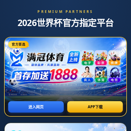
新闻中心
分类 >>
世界杯投注平台选平台时要注意什么？
发布时间：2026-07-07T18:28:54+08:00
世界杯投注如何挑选安全平台的关键攻略
每逢世界杯这个全球瞩目的足球盛宴来临时 各类世界杯投注平台